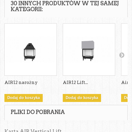
30 INNYCH PRODUKTÓW W TEJ SAMEJ
KATEGORII:
AIR12 narożny
AIR12 Lift...
Air12
Dodaj do koszyka
Dodaj do koszyka
Dod
PLIKI DO POBRANIA
Karta AIR Vertical Lift