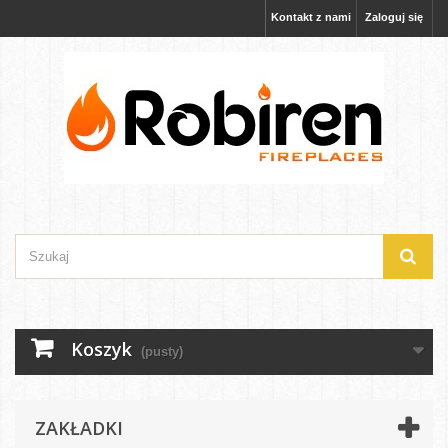
Kontakt z nami
Zaloguj się
Koszyk
(pusty)
ZAKŁADKI