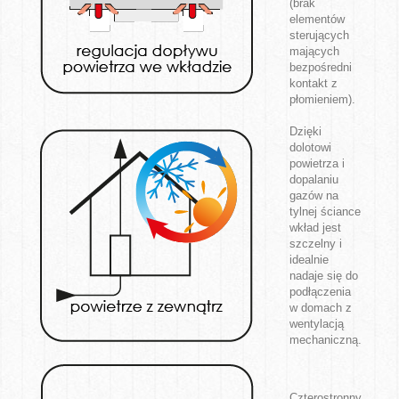
(brak
elementów
sterujących
mających
bezpośredni
kontakt z
płomieniem).
Dzięki
dolotowi
powietrza i
dopalaniu
gazów na
tylnej ściance
wkład jest
szczelny i
idealnie
nadaje się do
podłączenia
w domach z
wentylacją
mechaniczną.
Czterostronny