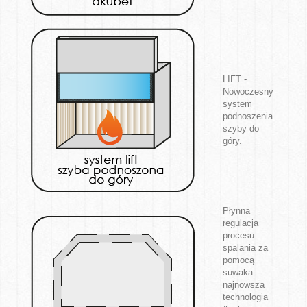
LIFT -
Nowoczesny
system
podnoszenia
szyby do
góry.
Płynna
regulacja
procesu
spalania za
pomocą
suwaka -
najnowsza
technologia