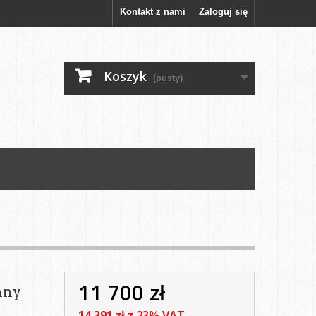
Kontakt z nami
Zaloguj się
Koszyk
(pusty)
11 700 zł
nny
14 391 zł
z 23% VAT