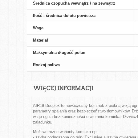
Średnica czopucha wewnątrz / na zewnątrz
Ilość i średnica dolotu powietrza
Waga
Materiał
Maksymalna długość polan
Rodzaj paliwa
WIĘCEJ INFORMACJI
AIR19 Duoplex to nowoczesny kominek z piękną wizją ogn
parametry spalania oraz bezpieczeństwo domowników. Drzwi
wizję ognia bez konieczności otwierania kominka. Drzwicz
załadunku.
Możliwe różne warianty kominka np.
- szyba podnoszona do góry Exclusive + szyba otwierana