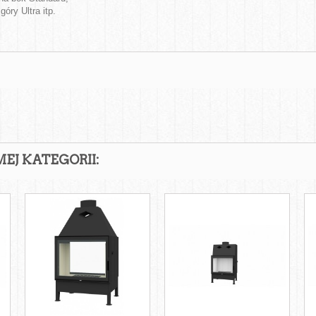
óry Ultra itp.
EJ KATEGORII: