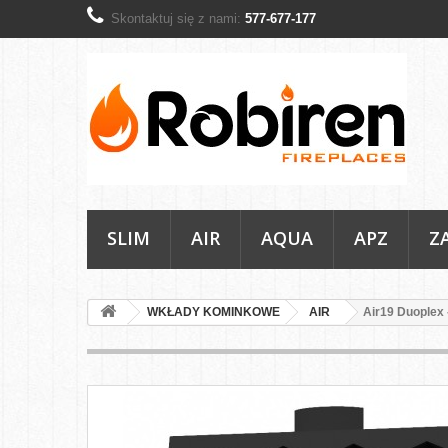
Skontaktuj się z nami:
577-677-177
SLIM
AIR
AQUA
APZ
Z
WKŁADY KOMINKOWE
AIR
Air19 Duoplex 