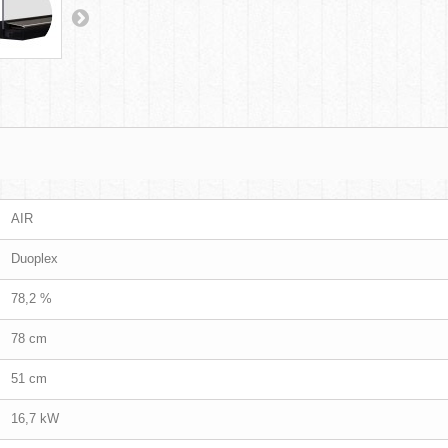
AIR
Duoplex
78,2 %
78 cm
51 cm
16,7 kW