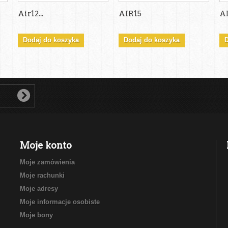
Air12...
AIR15
AI
Dodaj do koszyka
Dodaj do koszyka
D
Moje konto
Moje zamówienia
Moje rachunki
Moje adresy
Moje informacje osobiste
Moje bony