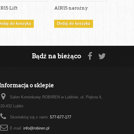
R15 Lift
AIR15 narożny
AIR15 Lift
odaj do koszyka
Dodaj do koszyka
Dodaj do
Bądź na bieżąco
Informacja o sklepie
Salon Kominkowy ROBIREN w Lublinie, ul. Piękna 4,
20-432 Lublin
Skontaktuj się z nami:
577-677-177
E-mail:
info@robiren.pl