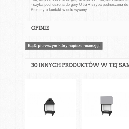
- szyba podnoszona do góry Ultra + szyba podnoszona do g
Prosimy o kontakt w celu wyceny.
OPINIE
Bądź pierwszym który napisze recenzję!
30 INNYCH PRODUKTÓW W TEJ SAM