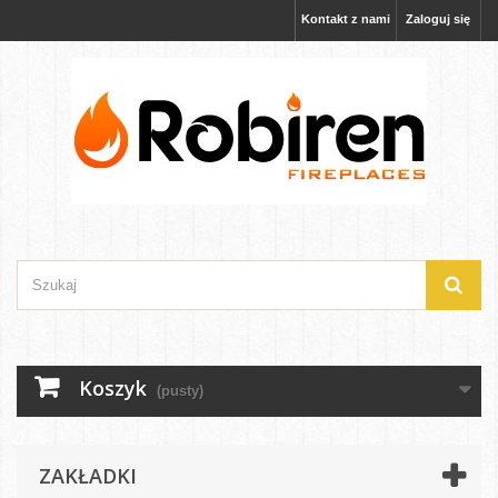
Kontakt z nami
Zaloguj się
Koszyk
(pusty)
ZAKŁADKI