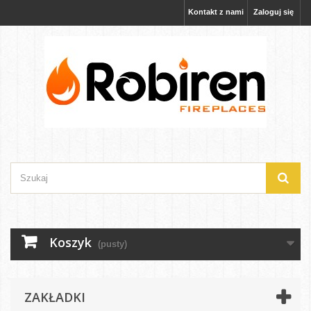
Kontakt z nami
Zaloguj się
Koszyk
(pusty)
ZAKŁADKI