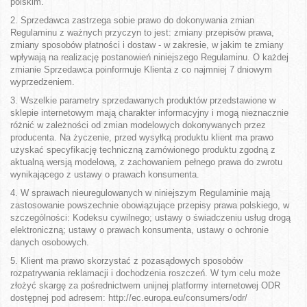
polskim.
2. Sprzedawca zastrzega sobie prawo do dokonywania zmian
Regulaminu z ważnych przyczyn to jest: zmiany przepisów prawa,
zmiany sposobów płatności i dostaw - w zakresie, w jakim te zmiany
wpływają na realizację postanowień niniejszego Regulaminu. O każdej
zmianie Sprzedawca poinformuje Klienta z co najmniej 7 dniowym
wyprzedzeniem.
3. Wszelkie parametry sprzedawanych produktów przedstawione w
sklepie internetowym mają charakter informacyjny i mogą nieznacznie
różnić w zależności od zmian modelowych dokonywanych przez
producenta. Na życzenie, przed wysyłką produktu klient ma prawo
uzyskać specyfikację techniczną zamówionego produktu zgodną z
aktualną wersją modelową, z zachowaniem pełnego prawa do zwrotu
wynikającego z ustawy o prawach konsumenta.
4. W sprawach nieuregulowanych w niniejszym Regulaminie mają
zastosowanie powszechnie obowiązujące przepisy prawa polskiego, w
szczególności: Kodeksu cywilnego; ustawy o świadczeniu usług drogą
elektroniczną; ustawy o prawach konsumenta, ustawy o ochronie
danych osobowych.
5. Klient ma prawo skorzystać z pozasądowych sposobów
rozpatrywania reklamacji i dochodzenia roszczeń. W tym celu może
złożyć skargę za pośrednictwem unijnej platformy internetowej ODR
dostępnej pod adresem: http://ec.europa.eu/consumers/odr/