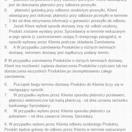
jest do dokonania płatności przy odbiorze przesyłki.
płatności gotówką przy odbiorze osobistym przesyłki, Klient
obowiązany jest dokonać płatności przy odbiorze przesyłki w terminie
2 dni od dnia otrzymania informacji o gotowości przesyłki do odbioru.
Jeżeli Klient wybrał sposób dostawy inny niż odbiór osobisty,
Produkt zostanie wysłany przez Sprzedawcę w terminie wskazanym
w jego opisie (z zastrzeżeniem ustępu 5 niniejszego paragrafu), w
sposób wybrany przez Klienta podczas składania Zamówienia.
A W przypadku zamówienia Produktów o różnych terminach
dostawy, terminem dostawy jest najdłuższy podany termin.
B W przypadku zamówienia Produktów o różnych terminach dostawy,
Klient ma możliwość żądania dostarczenia Produktów częściami lub też
dostarczenia wszystkich Produktów po skompletowaniu całego
zamówienia.
Początek biegu terminu dostawy Produktu do Klienta liczy się w
następujący sposób:
W przypadku wyboru przez Klienta sposobu płatności przelewem,
płatności elektroniczne lub kartą płatniczą - od dnia uznania rachunku
bankowego Sprzedawcy.
W przypadku wyboru przez Klienta sposobu płatności za
pobraniem – od dnia zawarcia Umowy Sprzedaży,
6. W przypadku wyboru przez Klienta odbioru osobistego Produktu,
Produkt będzie gotowy do odbioru przez Klienta w terminie wskazanym