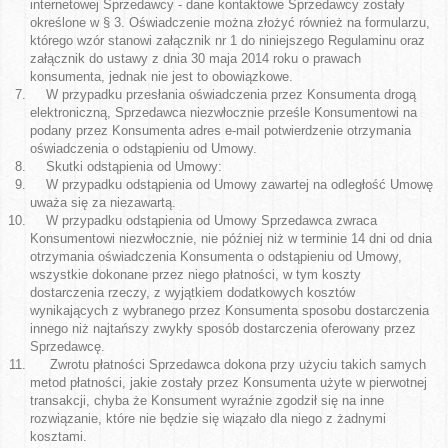
internetowej Sprzedawcy - dane kontaktowe Sprzedawcy zostały
określone w § 3. Oświadczenie można złożyć również na formularzu,
którego wzór stanowi załącznik nr 1 do niniejszego Regulaminu oraz
załącznik do ustawy z dnia 30 maja 2014 roku o prawach
konsumenta, jednak nie jest to obowiązkowe.
W przypadku przesłania oświadczenia przez Konsumenta drogą
elektroniczną, Sprzedawca niezwłocznie prześle Konsumentowi na
podany przez Konsumenta adres e-mail potwierdzenie otrzymania
oświadczenia o odstąpieniu od Umowy.
Skutki odstąpienia od Umowy:
W przypadku odstąpienia od Umowy zawartej na odległość Umowę
uważa się za niezawartą.
W przypadku odstąpienia od Umowy Sprzedawca zwraca
Konsumentowi niezwłocznie, nie później niż w terminie 14 dni od dnia
otrzymania oświadczenia Konsumenta o odstąpieniu od Umowy,
wszystkie dokonane przez niego płatności, w tym koszty
dostarczenia rzeczy, z wyjątkiem dodatkowych kosztów
wynikających z wybranego przez Konsumenta sposobu dostarczenia
innego niż najtańszy zwykły sposób dostarczenia oferowany przez
Sprzedawcę.
Zwrotu płatności Sprzedawca dokona przy użyciu takich samych
metod płatności, jakie zostały przez Konsumenta użyte w pierwotnej
transakcji, chyba że Konsument wyraźnie zgodził się na inne
rozwiązanie, które nie będzie się wiązało dla niego z żadnymi
kosztami.