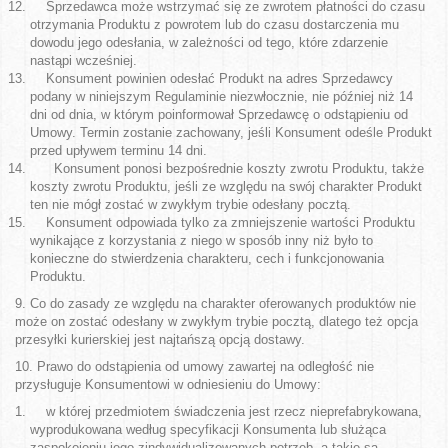
Sprzedawca może wstrzymać się ze zwrotem płatności do czasu
otrzymania Produktu z powrotem lub do czasu dostarczenia mu
dowodu jego odesłania, w zależności od tego, które zdarzenie
nastąpi wcześniej.
Konsument powinien odesłać Produkt na adres Sprzedawcy
podany w niniejszym Regulaminie niezwłocznie, nie później niż 14
dni od dnia, w którym poinformował Sprzedawcę o odstąpieniu od
Umowy. Termin zostanie zachowany, jeśli Konsument odeśle Produkt
przed upływem terminu 14 dni.
Konsument ponosi bezpośrednie koszty zwrotu Produktu, także
koszty zwrotu Produktu, jeśli ze względu na swój charakter Produkt
ten nie mógł zostać w zwykłym trybie odesłany pocztą.
Konsument odpowiada tylko za zmniejszenie wartości Produktu
wynikające z korzystania z niego w sposób inny niż było to
konieczne do stwierdzenia charakteru, cech i funkcjonowania
Produktu.
9. Co do zasady ze względu na charakter oferowanych produktów nie
może on zostać odesłany w zwykłym trybie pocztą, dlatego też opcja
przesyłki kurierskiej jest najtańszą opcją dostawy.
10. Prawo do odstąpienia od umowy zawartej na odległość nie
przysługuje Konsumentowi w odniesieniu do Umowy:
w której przedmiotem świadczenia jest rzecz nieprefabrykowana,
wyprodukowana według specyfikacji Konsumenta lub służąca
zaspokojeniu jego zindywidualizowanych potrzeb, a takie są