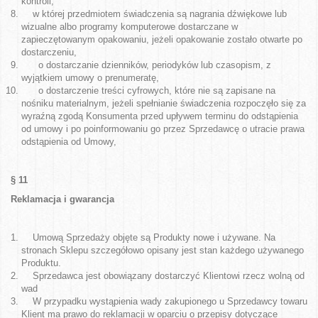
kontroli,
w której przedmiotem świadczenia są nagrania dźwiękowe lub
wizualne albo programy komputerowe dostarczane w
zapieczętowanym opakowaniu, jeżeli opakowanie zostało otwarte po
dostarczeniu,
o dostarczanie dzienników, periodyków lub czasopism, z
wyjątkiem umowy o prenumeratę,
o dostarczenie treści cyfrowych, które nie są zapisane na
nośniku materialnym, jeżeli spełnianie świadczenia rozpoczęło się za
wyraźną zgodą Konsumenta przed upływem terminu do odstąpienia
od umowy i po poinformowaniu go przez Sprzedawcę o utracie prawa
odstąpienia od Umowy,
§ 11
Reklamacja i gwarancja
Umową Sprzedaży objęte są Produkty nowe i używane. Na
stronach Sklepu szczegółowo opisany jest stan każdego używanego
Produktu.
Sprzedawca jest obowiązany dostarczyć Klientowi rzecz wolną od
wad
W przypadku wystąpienia wady zakupionego u Sprzedawcy towaru
Klient ma prawo do reklamacji w oparciu o przepisy dotyczące