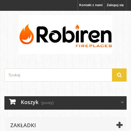
Kontakt z nami
Zaloguj się
Koszyk
(pusty)
ZAKŁADKI