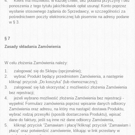
Klient ma możliwość w każdej chwili, bez podania przyczyny i bez
ponoszenia z tego tytułu jakichkolwiek opłat usunąć Konto poprzez
wysłanie stosownego żądania do Sprzedawcy, w szczególności za
pośrednictwem poczty elektronicznej lub pisemnie na adresy podane
w § 3.
§ 7
Zasady składania Zamówienia
W celu złożenia Zamówienia należy:
zalogować się do Sklepu
(opcjonalnie)
;
wybrać Produkt będący przedmiotem Zamówienia, a następnie
kliknąć przycisk „Do koszyka”
(lub równoznaczny)
;
zalogować się lub skorzystać z możliwości złożenia Zamówienia
bez rejestracji;
jeżeli wybrano możliwość złożenia Zamówienia bez rejestracji -
wypełnić Formularz zamówienia poprzez wpisanie danych odbiorcy
Zamówienia oraz adresu, na który ma nastąpić dostawa Produktu,
wybrać rodzaj przesyłki (sposób dostarczenia Produktu), wpisać
dane do faktury, jeśli są inne niż dane odbiorcy Zamówienia,
kliknąć przycisk “Zamawiam i płacę”/kliknąć przycisk “Zamawiam i
płacę” oraz potwierdzić zamówienie, klikając w link przesłany w