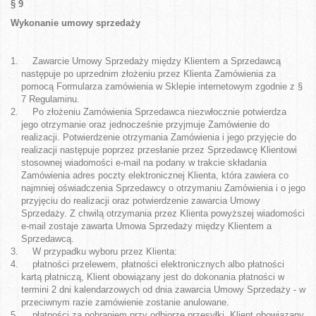
§ 9
Wykonanie umowy sprzedaży
Zawarcie Umowy Sprzedaży między Klientem a Sprzedawcą
następuje po uprzednim złożeniu przez Klienta Zamówienia za
pomocą Formularza zamówienia w Sklepie internetowym zgodnie z §
7 Regulaminu.
Po złożeniu Zamówienia Sprzedawca niezwłocznie potwierdza
jego otrzymanie oraz jednocześnie przyjmuje Zamówienie do
realizacji. Potwierdzenie otrzymania Zamówienia i jego przyjęcie do
realizacji następuje poprzez przesłanie przez Sprzedawcę Klientowi
stosownej wiadomości e-mail na podany w trakcie składania
Zamówienia adres poczty elektronicznej Klienta, która zawiera co
najmniej oświadczenia Sprzedawcy o otrzymaniu Zamówienia i o jego
przyjęciu do realizacji oraz potwierdzenie zawarcia Umowy
Sprzedaży. Z chwilą otrzymania przez Klienta powyższej wiadomości
e-mail zostaje zawarta Umowa Sprzedaży między Klientem a
Sprzedawcą.
W przypadku wyboru przez Klienta:
płatności przelewem, płatności elektronicznych albo płatności
kartą płatniczą, Klient obowiązany jest do dokonania płatności w
termini 2 dni kalendarzowych od dnia zawarcia Umowy Sprzedaży - w
przeciwnym razie zamówienie zostanie anulowane.
płatności za pobraniem przy odbiorze przesyłki, Klient obowiązany