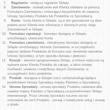
Regulamin
- niniejszy regulamin Sklepu.
Zamówienie
- oświadczenie woli Klienta składane za pomocą
Formularza Zamówienia i zmierzające bezpośrednio do zawarcia
Umowy Sprzedaży Produktu lub Produktów ze Sprzedawcą.
Konto
- konto klienta w Sklepie, są w nim gromadzone są dane
podane przez Klienta oraz informacje o złożonych przez niego
Zamówieniach w Sklepie.
Formularz rejestracji
- formularz dostępny w Sklepie,
umożliwiający utworzenie Konta.
Formularz zamówienia
- interaktywny formularz dostępny w
Sklepie umożliwiający złożenie Zamówienia, w szczególności
poprzez dodanie Produktów do Koszyka oraz określenie warunków
Umowy Sprzedaży, w tym sposobu dostawy i płatności.
Koszyk
– element oprogramowania Sklepu, w którym widoczne są
wybrane przez Klienta Produkty do zakupu, a także istnieje
możliwość ustalenia i modyfikacji danych Zamówienia, w
szczególności ilości produktów.
Produkt
- dostępna w Sklepie rzecz ruchoma/usługa będąca
przedmiotem Umowy Sprzedaży między Klientem a Sprzedawcą.
Umowa Sprzedaży
- umowa sprzedaży Produktu zawierana albo
zawarta między Klientem a Sprzedawcą za pośrednictwem Sklepu
internetowego. Przez Umowę Sprzedaży rozumie się też -
stosowanie do cech Produktu - umowę o świadczenie usług i umowę
o dzieło.