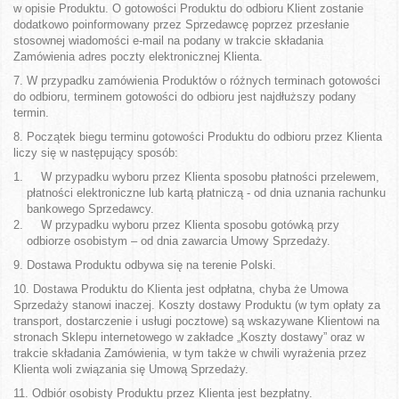
w opisie Produktu. O gotowości Produktu do odbioru Klient zostanie
dodatkowo poinformowany przez Sprzedawcę poprzez przesłanie
stosownej wiadomości e-mail na podany w trakcie składania
Zamówienia adres poczty elektronicznej Klienta.
7. W przypadku zamówienia Produktów o różnych terminach gotowości
do odbioru, terminem gotowości do odbioru jest najdłuższy podany
termin.
8. Początek biegu terminu gotowości Produktu do odbioru przez Klienta
liczy się w następujący sposób:
W przypadku wyboru przez Klienta sposobu płatności przelewem,
płatności elektroniczne lub kartą płatniczą - od dnia uznania rachunku
bankowego Sprzedawcy.
W przypadku wyboru przez Klienta sposobu gotówką przy
odbiorze osobistym – od dnia zawarcia Umowy Sprzedaży.
9. Dostawa Produktu odbywa się na terenie Polski.
10. Dostawa Produktu do Klienta jest odpłatna, chyba że Umowa
Sprzedaży stanowi inaczej. Koszty dostawy Produktu (w tym opłaty za
transport, dostarczenie i usługi pocztowe) są wskazywane Klientowi na
stronach Sklepu internetowego w zakładce „Koszty dostawy” oraz w
trakcie składania Zamówienia, w tym także w chwili wyrażenia przez
Klienta woli związania się Umową Sprzedaży.
11. Odbiór osobisty Produktu przez Klienta jest bezpłatny.