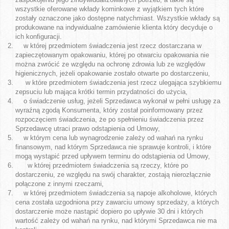
wszystkie oferowane wkłady kominkowe z wyjątkiem tych które
zostały oznaczone jako dostępne natychmiast. Wszystkie wkłady są
produkowane na indywidualne zamówienie klienta który decyduje o
ich konfiguracji.
w której przedmiotem świadczenia jest rzecz dostarczana w
zapieczętowanym opakowaniu, której po otwarciu opakowania nie
można zwrócić ze względu na ochronę zdrowia lub ze względów
higienicznych, jeżeli opakowanie zostało otwarte po dostarczeniu,
w które przedmiotem świadczenia jest rzecz ulegająca szybkiemu
zepsuciu lub mająca krótki termin przydatności do użycia,
o świadczenie usług, jeżeli Sprzedawca wykonał w pełni usługę za
wyraźną zgodą Konsumenta, który został poinformowany przez
rozpoczęciem świadczenia, że po spełnieniu świadczenia przez
Sprzedawcę utraci prawo odstąpienia od Umowy,
w którym cena lub wynagrodzenie zależy od wahań na rynku
finansowym, nad którym Sprzedawca nie sprawuje kontroli, i które
mogą wystąpić przed upływem terminu do odstąpienia od Umowy,
w której przedmiotem świadczenia są rzeczy, które po
dostarczeniu, ze względu na swój charakter, zostają nierozłącznie
połączone z innymi rzeczami,
w której przedmiotem świadczenia są napoje alkoholowe, których
cena została uzgodniona przy zawarciu umowy sprzedaży, a których
dostarczenie może nastąpić dopiero po upływie 30 dni i których
wartość zależy od wahań na rynku, nad którymi Sprzedawca nie ma