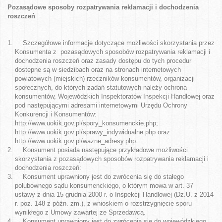
Pozasądowe sposoby rozpatrywania reklamacji i dochodzenia
roszczeń
Szczegółowe informacje dotyczące możliwości skorzystania przez
Konsumenta z pozasądowych sposobów rozpatrywania reklamacji i
dochodzenia roszczeń oraz zasady dostępu do tych procedur
dostępne są w siedzibach oraz na stronach internetowych
powiatowych (miejskich) rzeczników konsumentów, organizacji
społecznych, do których zadań statutowych należy ochrona
konsumentów, Wojewódzkich Inspektoratów Inspekcji Handlowej oraz
pod następującymi adresami internetowymi Urzędu Ochrony
Konkurencji i Konsumentów:
http://www.uokik.gov.pl/spory_konsumenckie.php;
http://www.uokik.gov.pl/sprawy_indywidualne.php oraz
http://www.uokik.gov.pl/wazne_adresy.php.
Konsument posiada następujące przykładowe możliwości
skorzystania z pozasądowych sposobów rozpatrywania reklamacji i
dochodzenia roszczeń:
Konsument uprawniony jest do zwrócenia się do stałego
polubownego sądu konsumenckiego, o którym mowa w art. 37
ustawy z dnia 15 grudnia 2000 r. o Inspekcji Handlowej (Dz.U. z 2014
r. poz. 148 z późn. zm.), z wnioskiem o rozstrzygnięcie sporu
wynikłego z Umowy zawartej ze Sprzedawcą.
Konsument uprawniony jest do zwrócenia się do wojewódzkiego