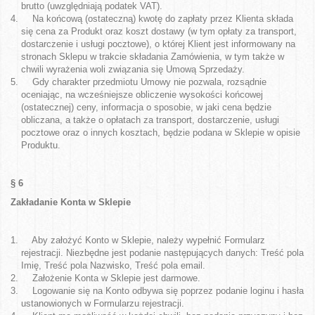
brutto (uwzględniają podatek VAT).
Na końcową (ostateczną) kwotę do zapłaty przez Klienta składa
się cena za Produkt oraz koszt dostawy (w tym opłaty za transport,
dostarczenie i usługi pocztowe), o której Klient jest informowany na
stronach Sklepu w trakcie składania Zamówienia, w tym także w
chwili wyrażenia woli związania się Umową Sprzedaży.
Gdy charakter przedmiotu Umowy nie pozwala, rozsądnie
oceniając, na wcześniejsze obliczenie wysokości końcowej
(ostatecznej) ceny, informacja o sposobie, w jaki cena będzie
obliczana, a także o opłatach za transport, dostarczenie, usługi
pocztowe oraz o innych kosztach, będzie podana w Sklepie w opisie
Produktu.
§ 6
Zakładanie Konta w Sklepie
Aby założyć Konto w Sklepie, należy wypełnić Formularz
rejestracji. Niezbędne jest podanie następujących danych: Treść pola
Imię, Treść pola Nazwisko, Treść pola email.
Założenie Konta w Sklepie jest darmowe.
Logowanie się na Konto odbywa się poprzez podanie loginu i hasła
ustanowionych w Formularzu rejestracji.