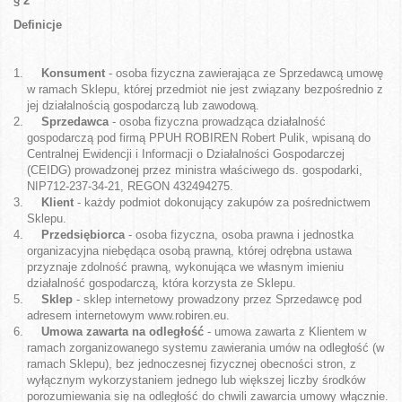
§ 2
Definicje
Konsument
- osoba fizyczna zawierająca ze Sprzedawcą umowę
w ramach Sklepu, której przedmiot nie jest związany bezpośrednio z
jej działalnością gospodarczą lub zawodową.
Sprzedawca
- osoba fizyczna p
rowadząca działalność
gospodarczą pod firmą PPUH ROBIREN Robert Pulik, wpisaną do
Centralnej Ewidencji i Informacji o Działalności Gospodarczej
(CEIDG) prowadzonej przez ministra właściwego ds. gospodarki,
NIP712-237-34-21, REGON 432494275.
Klient
- każdy podmiot dokonujący zakupów za pośrednictwem
Sklepu.
Przedsiębiorca
- osoba fizyczna, osoba prawna i jednostka
organizacyjna niebędąca osobą prawną, której odrębna ustawa
przyznaje zdolność prawną, wykonująca we własnym imieniu
działalność gospodarczą, która korzysta ze Sklepu.
Sklep
- sklep internetowy prowadzony przez Sprzedawcę pod
adresem internetowym www.robiren.eu.
Umowa zawarta na odległość
- umowa zawarta z Klientem w
ramach zorganizowanego systemu zawierania umów na odległość (w
ramach Sklepu), bez jednoczesnej fizycznej obecności stron, z
wyłącznym wykorzystaniem jednego lub większej liczby środków
porozumiewania się na odległość do chwili zawarcia umowy włącznie.