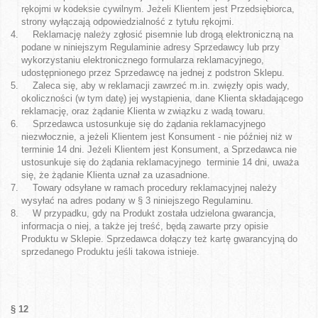
rękojmi w kodeksie cywilnym. Jeżeli Klientem jest Przedsiębiorca,
strony wyłączają odpowiedzialność z tytułu rękojmi.
Reklamację należy zgłosić pisemnie lub drogą elektroniczną na
podane w niniejszym Regulaminie adresy Sprzedawcy lub przy
wykorzystaniu elektronicznego formularza reklamacyjnego,
udostępnionego przez Sprzedawcę na jednej z podstron Sklepu.
Zaleca się, aby w reklamacji zawrzeć m.in. zwięzły opis wady,
okoliczności (w tym datę) jej wystąpienia, dane Klienta składającego
reklamację, oraz żądanie Klienta w związku z wadą towaru.
Sprzedawca ustosunkuje się do żądania reklamacyjnego
niezwłocznie, a jeżeli Klientem jest Konsument - nie później niż w
terminie 14 dni. Jeżeli Klientem jest Konsument, a Sprzedawca nie
ustosunkuje się do żądania reklamacyjnego terminie 14 dni, uważa
się, że żądanie Klienta uznał za uzasadnione.
Towary odsyłane w ramach procedury reklamacyjnej należy
wysyłać na adres podany w § 3 niniejszego Regulaminu.
W przypadku, gdy na Produkt została udzielona gwarancja,
informacja o niej, a także jej treść, będą zawarte przy opisie
Produktu w Sklepie. Sprzedawca dołączy też kartę gwarancyjną do
sprzedanego Produktu jeśli takowa istnieje.
§ 12